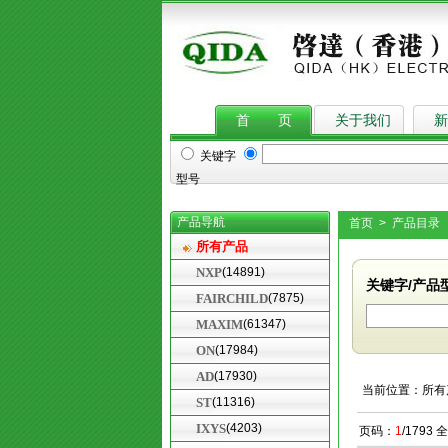
首 页
关于我们
新
关键字
型号
产品导航
首页
>
产品目录
所有产品
NXP
(14891)
FAIRCHILD
(7875)
MAXIM
(61347)
ON
(17984)
AD
(17930)
ST
(11316)
IXYS
(4203)